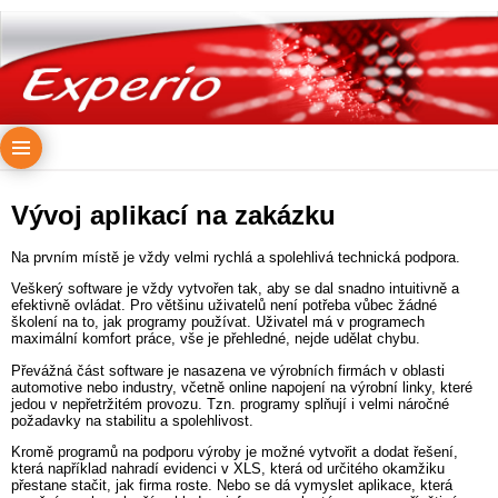
Vývoj aplikací na zakázku
Na prvním místě je vždy velmi rychlá a spolehlivá technická podpora.
Veškerý software je vždy vytvořen tak, aby se dal snadno intuitivně a
efektivně ovládat. Pro většinu uživatelů není potřeba vůbec žádné
školení na to, jak programy používat. Uživatel má v programech
maximální komfort práce, vše je přehledné, nejde udělat chybu.
Převážná část software je nasazena ve výrobních firmách v oblasti
automotive nebo industry, včetně online napojení na výrobní linky, které
jedou v nepřetržitém provozu. Tzn. programy splňují i velmi náročné
požadavky na stabilitu a spolehlivost.
Kromě programů na podporu výroby je možné vytvořit a dodat řešení,
která například nahradí evidenci v XLS, která od určitého okamžiku
přestane stačit, jak firma roste. Nebo se dá vymyslet aplikace, která