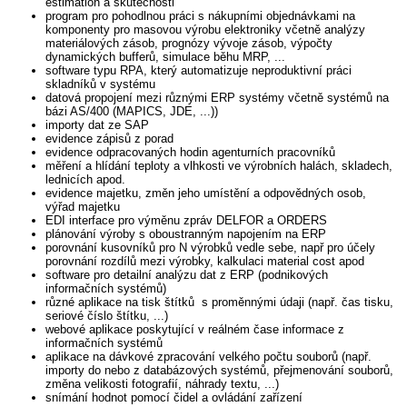
estimation a skutečnosti
program pro pohodlnou práci s nákupními objednávkami na
komponenty pro masovou výrobu elektroniky včetně analýzy
materiálových zásob, prognózy vývoje zásob, výpočty
dynamických bufferů, simulace běhu MRP, ...
software typu RPA, který automatizuje neproduktivní práci
skladníků v systému
datová propojení mezi různými ERP systémy včetně systémů na
bázi AS/400 (MAPICS, JDE, ...))
importy dat ze SAP
evidence zápisů z porad
evidence odpracovaných hodin agenturních pracovníků
měření a hlídání teploty a vlhkosti ve výrobních halách, skladech,
lednicích apod.
evidence majetku, změn jeho umístění a odpovědných osob,
výřad majetku
EDI interface pro výměnu zpráv DELFOR a ORDERS
plánování výroby s oboustranným napojením na ERP
porovnání kusovníků pro N výrobků vedle sebe, např pro účely
porovnání rozdílů mezi výrobky, kalkulaci material cost apod
software pro detailní analýzu dat z ERP (podnikových
informačních systémů)
různé aplikace na tisk štítků s proměnnými údaji (např. čas tisku,
seriové číslo štítku, ...)
webové aplikace poskytující v reálném čase informace z
informačních systémů
aplikace na dávkové zpracování velkého počtu souborů (např.
importy do nebo z databázových systémů, přejmenování souborů,
změna velikosti fotografií, náhrady textu, ...)
snímání hodnot pomocí čidel a ovládání zařízení