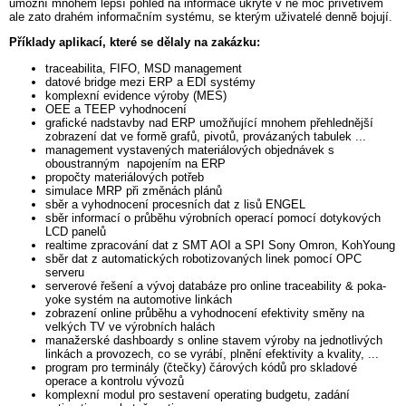
umožní mnohem lepší pohled na informace ukryté v ne moc přívětivém
ale zato drahém informačním systému, se kterým uživatelé denně bojují.
Příklady aplikací, které se dělaly na zakázku:
traceabilita, FIFO, MSD management
datové bridge mezi ERP a EDI systémy
komplexní evidence výroby (MES)
OEE a TEEP vyhodnocení
grafické nadstavby nad ERP umožňující mnohem přehlednější
zobrazení dat ve formě grafů, pivotů, provázaných tabulek ...
management vystavených materiálových objednávek s
oboustranným napojením na ERP
propočty materiálových potřeb
simulace MRP při změnách plánů
sběr a vyhodnocení procesních dat z lisů ENGEL
sběr informací o průběhu výrobních operací pomocí dotykových
LCD panelů
realtime zpracování dat z SMT AOI a SPI Sony Omron, KohYoung
sběr dat z automatických robotizovaných linek pomocí OPC
serveru
serverové řešení a vývoj databáze pro online traceability & poka-
yoke systém na automotive linkách
zobrazení online průběhu a vyhodnocení efektivity směny na
velkých TV ve výrobních halách
manažerské dashboardy s online stavem výroby na jednotlivých
linkách a provozech, co se vyrábí, plnění efektivity a kvality, ...
program pro terminály (čtečky) čárových kódů pro skladové
operace a kontrolu vývozů
komplexní modul pro sestavení operating budgetu, zadání