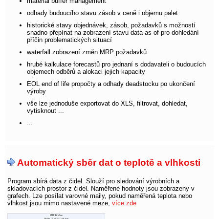
material buffer management
odhady budoucího stavu zásob v ceně i objemu palet
historické stavy objednávek, zásob, požadavků s možností
snadno přepínat na zobrazení stavu data as-of pro dohledání
příčin problematických situací
waterfall zobrazení změn MRP požadavků
hrubé kalkulace forecastů pro jednaní s dodavateli o budoucích
objemech odběrů a alokaci jejich kapacity
EOL end of life propočty a odhady deadstocku po ukončení
výroby
vše lze jednoduše exportovat do XLS, filtrovat, dohledat,
vytisknout ...
...
Automatický sběr dat o teplotě a vlhkosti
Program sbírá data z čidel. Slouží pro sledování výrobních a
skladovacích prostor z čidel. Naměřené hodnoty jsou zobrazeny v
grafech. Lze posílat varovné maily, pokud naměřená teplota nebo
vlhkost jsou mimo nastavené meze,
více zde