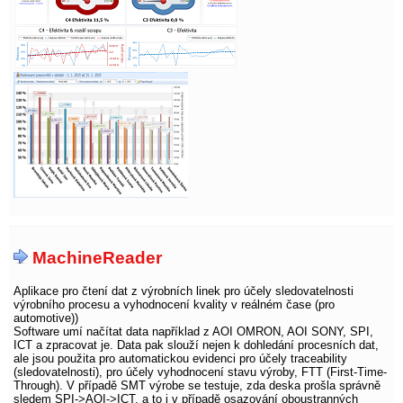
MachineReader
Aplikace pro čtení dat z výrobních linek pro účely sledovatelnosti
výrobního procesu a vyhodnocení kvality v reálném čase (pro
automotive))
Software umí načítat data například z AOI OMRON, AOI SONY, SPI,
ICT a zpracovat je. Data pak slouží nejen k dohledání procesních dat,
ale jsou použita pro automatickou evidenci pro účely traceability
(sledovatelnosti), pro účely vyhodnocení stavu výroby, FTT (First-Time-
Through). V případě SMT výrobe se testuje, zda deska prošla správně
sledem SPI->AOI->ICT, a to i v případě osazování oboustranných