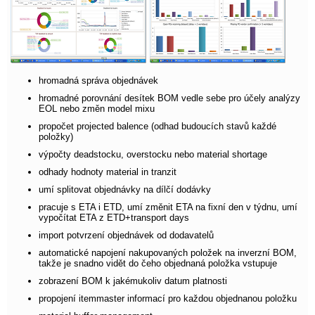
hromadná správa objednávek
hromadné porovnání desítek BOM vedle sebe pro účely analýzy
EOL nebo změn model mixu
propočet projected balence (odhad budoucích stavů každé
položky)
výpočty deadstocku, overstocku nebo material shortage
odhady hodnoty material in tranzit
umí splitovat objednávky na dílčí dodávky
pracuje s ETA i ETD, umí změnit ETA na fixní den v týdnu, umí
vypočítat ETA z ETD+transport days
import potvrzení objednávek od dodavatelů
automatické napojení nakupovaných položek na inverzní BOM,
takže je snadno vidět do čeho objednaná položka vstupuje
zobrazení BOM k jakémukoliv datum platnosti
propojení itemmaster informací pro každou objednanou položku