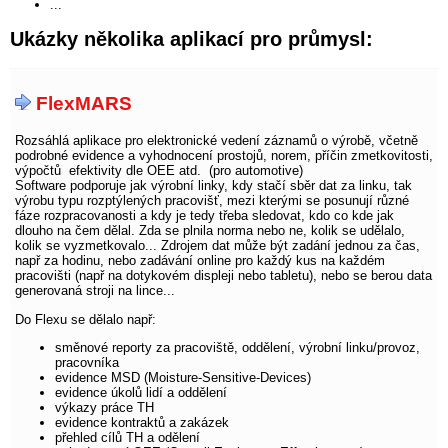
...
Ukázky několika aplikací pro průmysl:
FlexMARS
Rozsáhlá aplikace pro elektronické vedení záznamů o výrobě, včetně
podrobné evidence a vyhodnocení prostojů, norem, příčin zmetkovitosti,
výpočtů efektivity dle OEE atd. (pro automotive)
Software podporuje jak výrobní linky, kdy stačí sběr dat za linku, tak
výrobu typu rozptýlených pracovišť, mezi kterými se posunují různé
fáze rozpracovanosti a kdy je tedy třeba sledovat, kdo co kde jak
dlouho na čem dělal. Zda se plnila norma nebo ne, kolik se udělalo,
kolik se vyzmetkovalo... Zdrojem dat může být zadání jednou za čas,
např za hodinu, nebo zadávání online pro každý kus na každém
pracovišti (např na dotykovém displeji nebo tabletu), nebo se berou data
generovaná stroji na lince...
Do Flexu se dělalo např:
směnové reporty za pracoviště, oddělení, výrobní linku/provoz,
pracovníka
evidence MSD (Moisture-Sensitive-Devices)
evidence úkolů lidí a oddělení
výkazy práce TH
evidence kontraktů a zakázek
přehled cílů TH a odělení