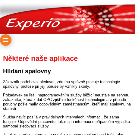
Některé naše aplikace
Hlídání spalovny
Zákazník potřeboval sledovat, zda mu správně pracuje technologie
spalovny, protože při její poruše by vznikly škody.
Požadavek se řešil naprogramováním služby běžící neustále na serveru
zákazníka, která z dat OPC zjišťuje funkčnost technologie a v případě
poruchy pošle maily odpovědným zaměstnancům, kteří mají spalovnu na
starosti.
Služba navíc posílá v pravidelných intervalech informaci, že sama
funguje. Odpovědní pracovníci tak mají i informaci o případném výpadku
samotné sledovací služby.
Ti tak mají včas informaci o poruše a mohou problém hned řešit, aby