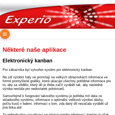
Některé naše aplikace
Elektronický kanban
Pro zákazníka byl vytvořen systém pro elektronický kanban.
Na zdi výrobní haly se promítají na velkých obrazovkách informace ve
formě promyšlené grafiky, která ukazuje všechny potřebné informace pro
to, aby se vědělo, který díl je třeba začít vyrábět tak, aby následná
výroba nestála pro nedostatek polotovarů.
Samozřejmě k fungování takového systému je potřeba mít data ze
skladového systému, informace o optimální velikosti výrobní dávky,
počtu kusů v balení, informaci o tom, zda daný díl nezačala vyrábět už
jiná linka atd.
Za jednoduchou vizualizací se skrývá mnoho informací, kterým je však